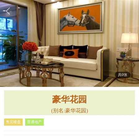
共0张
豪华花园
(别名:豪华花园)
售完楼盘
普通地产