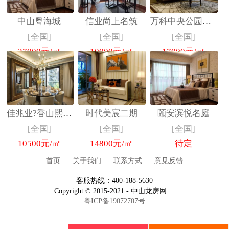
中山粤海城
信业尚上名筑
万科中央公园（一期）
[全国]
[全国]
[全国]
27000
元/㎡
10000
元/㎡
17000
元/㎡
佳兆业?香山熙园二期
时代美宸二期
颐安滨悦名庭
[全国]
[全国]
[全国]
10500
元/㎡
14800
元/㎡
待定
首页
关于我们
联系方式
意见反馈
客服热线：400-188-5630
Copyright © 2015-2021 - 中山龙房网
粤ICP备19072707号