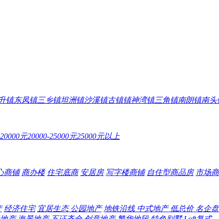
升镇
东凤镇
三乡镇
坦洲镇
沙溪镇
古镇镇
神湾镇
三角镇
南朗镇
南头
-20000元
20000-25000元
25000元以上
心商铺
商办楼
住宅底商
安居房
写字楼商铺
自住型商品房
市场商
产
经济住宅
宜居生态
公园地产
地铁沿线
中式地产
低总价
名企
地产
海景地产
五证齐全
创意地产
繁华地段
特色别墅
Loft复式