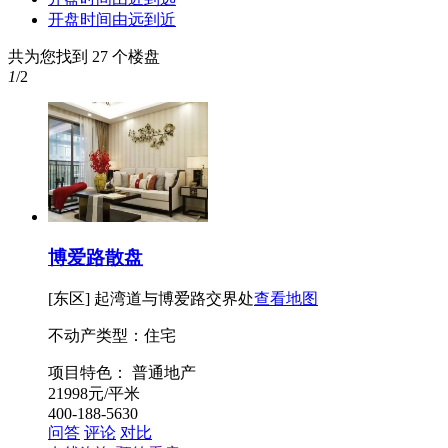
开盘时间由远到近
共为您找到
27
个楼盘
1
/2
博爱路散盘
[东区] 起湾道与博爱路交界处
查看地图
不动产类型：住宅
项目特色：
普通地产
21998
元/平米
400-188-5630
问答
评论
对比