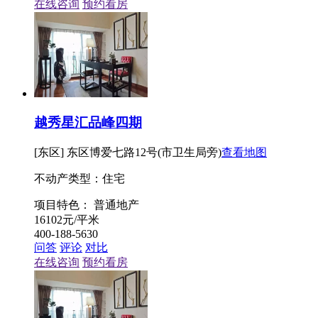
在线咨询
预约看房
越秀星汇品峰四期
[东区] 东区博爱七路12号(市卫生局旁)
查看地图
不动产类型：住宅
项目特色：
普通地产
16102
元/平米
400-188-5630
问答
评论
对比
在线咨询
预约看房