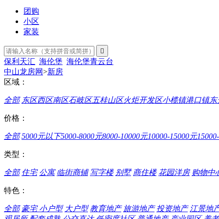
团购
小区
家装

保利天汇
海伦堡
海伦堡青云台
中山龙房网
>
新房
区域：
全部
东区
西区
南区
石岐区
五桂山区
火炬开发区
小榄镇
港口镇
东
价格：
全部
5000元以下
5000-8000元
8000-10000元
10000-15000元
15000
类型：
全部
住宅
公寓
临街商铺
写字楼
别墅
商住楼
花园洋房
购物中
特色：
全部
豪宅
小户型
大户型
教育地产
旅游地产
投资地产
江景地
观居所
配套成熟
公交直达
低密度社区
普通地产
产业园区
养老