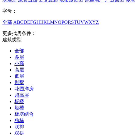
字母：
全部
A
B
C
D
E
F
G
H
I
J
K
L
M
N
O
P
Q
R
S
T
U
V
W
X
Y
Z
更多找房条件：
建筑类型
全部
多层
小高
高层
低层
别墅
花园洋房
超高层
板楼
塔楼
板塔结合
独栋
联排
双拼