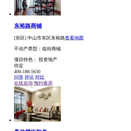
东裕路商铺
[东区] 中山市东区东裕路
查看地图
不动产类型：临街商铺
项目特色：
投资地产
待定
400-188-5630
问答
评论
对比
在线咨询
预约看房