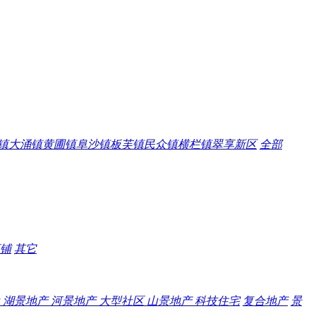
镇
大涌镇
黄圃镇
阜沙镇
板芙镇
民众镇
横栏镇
翠享新区
全部
铺
其它
盘
湖景地产
河景地产
大型社区
山景地产
科技住宅
复合地产
景